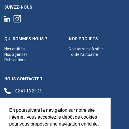
SUIVEZ-NOUS
QUI SOMMES NOUS ?
NOS PROJETS
Nos entités
Nos terrains à bâtir
Nos agences
Toute l'actualité
Publications
NOUS CONTACTER
02 41 18 21 21
contact@anjouloireterritoire.fr
Siège social
En poursuivant la navigation sur notre site
48 C Boulevard du
Internet, vous acceptez le dépôt de cookies
Maréchal Foch,
pour vous proposer une navigation enrichie,
49100 Angers