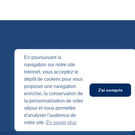
QUI SOMM
En poursuivant la
navigation sur notre site
Nos entités
Internet, vous acceptez le
Nos agenc
Publication
dépôt de cookies pour vous
SUIVEZ-NOUS
proposer une navigation
J'ai compris
enrichie, la conservation de
la personnalisation de votre
séjour et nous permettre
d'analyser l'audience de
notre site.
En savoir plus