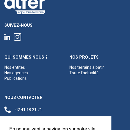
SUIVEZ-NOUS
QUI SOMMES NOUS ?
NOS PROJETS
Nos entités
Nos terrains à bâtir
Nos agences
Toute l'actualité
Publications
NOUS CONTACTER
02 41 18 21 21
contact@anjouloireterritoire.fr
Siège social
En poursuivant la navigation sur notre site