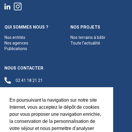
QUI SOMMES NOUS ?
NOS PROJETS
Nos entités
Nos terrains à bâtir
Nos agences
Toute l'actualité
Publications
NOUS CONTACTER
02 41 18 21 21
contact@anjouloireterritoire.fr
Siège social
En poursuivant la navigation sur notre site
48 C Boulevard du
Internet, vous acceptez le dépôt de cookies
Maréchal Foch,
pour vous proposer une navigation enrichie,
49100 Angers
la conservation de la personnalisation de
votre séjour et nous permettre d'analyser