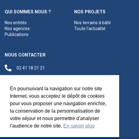
QUI SOMMES NOUS ?
NOS PROJETS
Nos entités
Nos terrains à bâtir
Nos agences
Toute l'actualité
Publications
NOUS CONTACTER
02 41 18 21 21
contact@anjouloireterritoire.fr
Siège social
En poursuivant la navigation sur notre site
48 C Boulevard du
Internet, vous acceptez le dépôt de cookies
Maréchal Foch,
pour vous proposer une navigation enrichie,
49100 Angers
la conservation de la personnalisation de
votre séjour et nous permettre d'analyser
l'audience de notre site.
En savoir plus