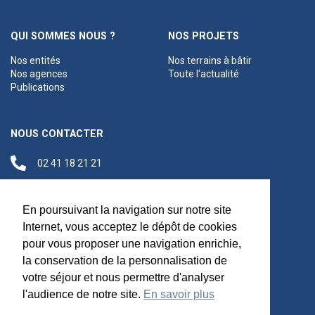
QUI SOMMES NOUS ?
NOS PROJETS
Nos entités
Nos terrains à bâtir
Nos agences
Toute l'actualité
Publications
NOUS CONTACTER
02 41 18 21 21
contact@anjouloireterritoire.fr
Siège social
En poursuivant la navigation sur notre site
48 C Boulevard du
Internet, vous acceptez le dépôt de cookies
Maréchal Foch,
pour vous proposer une navigation enrichie,
49100 Angers
la conservation de la personnalisation de
votre séjour et nous permettre d'analyser
l'audience de notre site.
En savoir plus