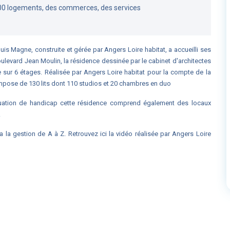
00 logements, des commerces, des services
uis Magne, construite et gérée par Angers Loire habitat, a accueilli ses
oulevard Jean Moulin, la résidence dessinée par le c
abinet d'architectes
e sur 6 étages.
Réalisée par
Angers Loire habitat
pour la compte de la
mpose de 130 lits dont 110 studios et
20 chambres en duo
situation de handicap cette résidence comprend également des locaux
.
a la gestion de A à Z. Retrouvez ici la vidéo réalisée par Angers Loire