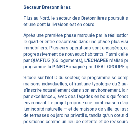
Secteur Bretonnières
Plus au Nord, le secteur des Bretonnières poursuit
et une dont la livraison est en cours.
Après une première phase marquée par la réalisation
le quartier entre désormais dans une phase plus vi
immobiliers. Plusieurs opérations sont engagées, cont
progressivement de nouveaux habitants. Parmi cell
par QUARTUS (66 logements),
L'ECHAPEE
réalisé p
programme
la PINEDE
imaginé par IDEAL GROUPE qui 
Située sur l’îlot D du secteur, ce programme se com
maisons individuelles, offrant une typologie du 2 au
s’inscrire naturellement dans son environnement, la r
par excellence », avec des façades en bois qui fond
environnant. Le projet propose une combinaison d’a
luminosité naturelle — et de maisons de ville, qui as
de terrasses ou jardins privatifs, tandis qu’un cœur d’
positionné comme un lieu de détente et de ressour