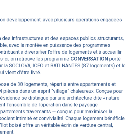
 son développement, avec plusieurs opérations engagées
 des infrastructures et des espaces publics structurants,
sible, avec la montée en puissance des programmes
ribuant à diversifier l’offre de logements et à accueillir
es-ci, on retrouve les programme
CONVERSATION
porté
ar la SOCLOVA, ICEO et BATI NANTES (87 logements) et le
vient d'être livré.
pose de 38 logements, répartis entre appartements et
 4 pièces dans un esprit “village” chaleureux. Conçue pour
ésidence se distingue par une architecture dite « nature
ent l’ensemble de l’opération dans le paysage
ppartements traversants — conçus pour maximiser la
socient intimité et convivialité. Chaque logement bénéficie
îlot boisé offre un véritable écrin de verdure central,
cement.