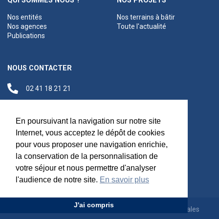
QUI SOMMES NOUS ?
NOS PROJETS
Nos entités
Nos terrains à bâtir
Nos agences
Toute l'actualité
Publications
NOUS CONTACTER
02 41 18 21 21
contact@anjouloireterritoire.fr
Siège social
En poursuivant la navigation sur notre site
48 C Boulevard du
Internet, vous acceptez le dépôt de cookies
Maréchal Foch,
pour vous proposer une navigation enrichie,
49100 Angers
la conservation de la personnalisation de
votre séjour et nous permettre d'analyser
l'audience de notre site.
En savoir plus
J'ai compris
Appels d'offres
Rejoignez-nous
Mentions légales