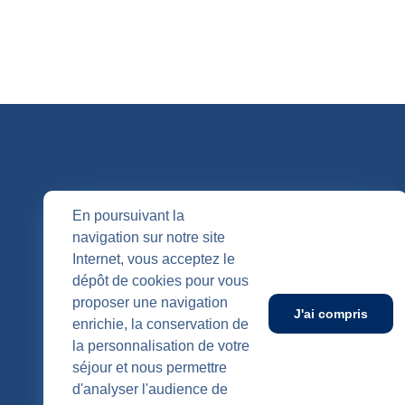
QUI SOMM
En poursuivant la
navigation sur notre site
Nos entités
Internet, vous acceptez le
Nos agenc
Publication
dépôt de cookies pour vous
SUIVEZ-NOUS
proposer une navigation
J'ai compris
enrichie, la conservation de
la personnalisation de votre
séjour et nous permettre
d'analyser l'audience de