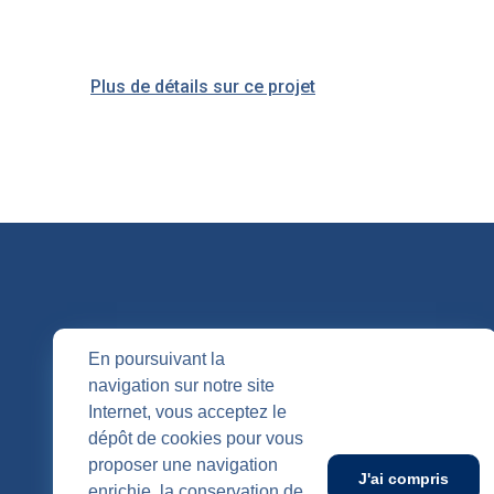
Plus de détails sur ce projet
QUI SOMM
En poursuivant la
navigation sur notre site
Nos entités
Internet, vous acceptez le
Nos agenc
Publication
dépôt de cookies pour vous
SUIVEZ-NOUS
proposer une navigation
J'ai compris
enrichie, la conservation de