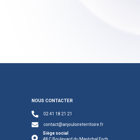
NOUS CONTACTER
02 41 18 21 21
contact@anjouloireterritoire.fr
Siège social
48 C Boulevard du Maréchal Foch,