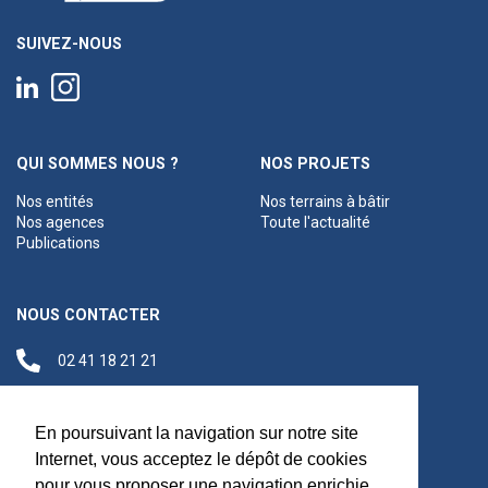
SUIVEZ-NOUS
QUI SOMMES NOUS ?
NOS PROJETS
Nos entités
Nos terrains à bâtir
Nos agences
Toute l'actualité
Publications
NOUS CONTACTER
02 41 18 21 21
contact@anjouloireterritoire.fr
Siège social
En poursuivant la navigation sur notre site
48 C Boulevard du
Internet, vous acceptez le dépôt de cookies
Maréchal Foch,
pour vous proposer une navigation enrichie,
49100 Angers