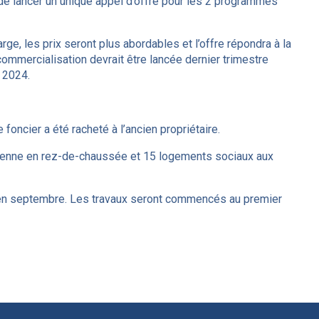
de lancer un unique appel d’offre pour les 2 programmes
ge, les prix seront plus abordables et l’offre répondra à la
ommercialisation devrait être lancée dernier trimestre
 2024.
 foncier a été racheté à l’ancien propriétaire.
réenne en rez-de-chaussée et 15 logements sociaux aux
é en septembre. Les travaux seront commencés au premier