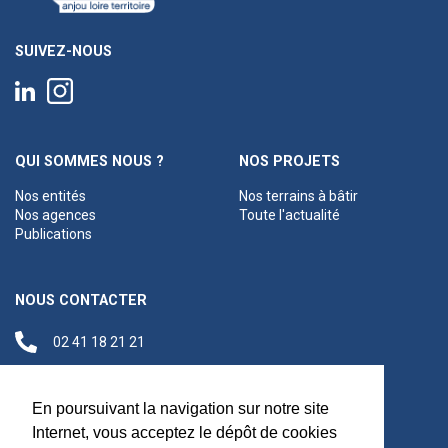
SUIVEZ-NOUS
QUI SOMMES NOUS ?
NOS PROJETS
Nos entités
Nos terrains à bâtir
Nos agences
Toute l'actualité
Publications
NOUS CONTACTER
02 41 18 21 21
contact@anjouloireterritoire.fr
Siège social
En poursuivant la navigation sur notre site
48 C Boulevard du
Internet, vous acceptez le dépôt de cookies
Maréchal Foch,