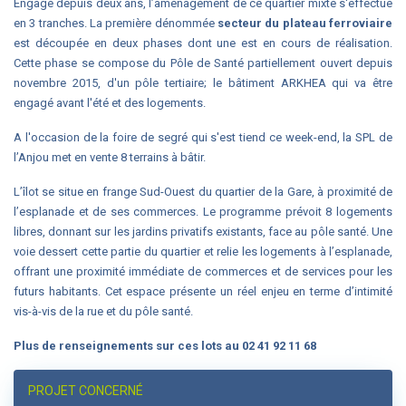
Engagé depuis deux ans
, l’aménagement de ce quartier mixte s'effectue
en 3 tranches. La première dénommée
secteur du plateau ferroviaire
est découpée en deux phases dont une est en cours de réalisation.
Cette phase se compose du Pôle de Santé partiellement ouvert depuis
novembre 2015, d'un pôle tertiaire; le bâtiment ARKHEA qui va être
engagé avant l'été et des logements.
A l'occasion de la foire de segré qui s'est tiend ce week-end,
la SPL de
l’Anjou met en vente
8 terrains à bâtir.
L’îlot se situe en frange Sud-Ouest du quartier de la Gare, à proximité de
l’esplanade et de ses commerces. Le programme prévoit 8 logements
libres, donnant sur les jardins privatifs existants, face au pôle santé. Une
voie dessert cette partie du quartier et relie les logements à l’esplanade,
offrant une proximité immédiate de commerces et de services pour les
futurs habitants. Cet espace présente un réel enjeu en terme d’intimité
vis-à-vis de la rue et du pôle santé.
Plus de renseignements sur ces lots au 02 41 92 11 68
PROJET CONCERNÉ