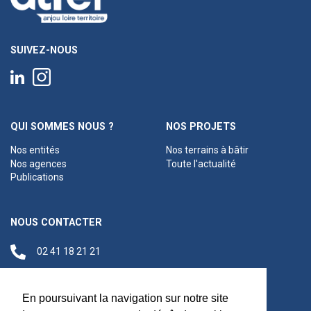
SUIVEZ-NOUS
QUI SOMMES NOUS ?
NOS PROJETS
Nos entités
Nos terrains à bâtir
Nos agences
Toute l'actualité
Publications
NOUS CONTACTER
02 41 18 21 21
contact@anjouloireterritoire.fr
Siège social
En poursuivant la navigation sur notre site
48 C Boulevard du