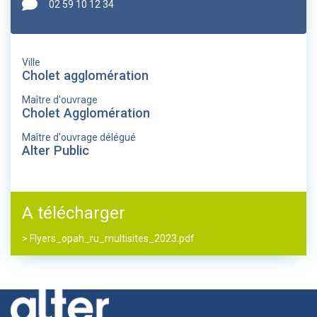
02 59 10 12 34
Ville
Cholet agglomération
Maître d'ouvrage
Cholet Agglomération
Maître d'ouvrage délégué
Alter Public
A télécharger
> Flyers_opah_ru_multisites_2023.pdf