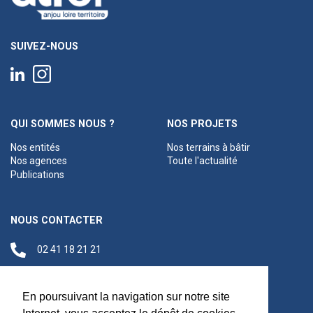
SUIVEZ-NOUS
QUI SOMMES NOUS ?
NOS PROJETS
Nos entités
Nos terrains à bâtir
Nos agences
Toute l'actualité
Publications
NOUS CONTACTER
02 41 18 21 21
contact@anjouloireterritoire.fr
Siège social
En poursuivant la navigation sur notre site
48 C Boulevard du