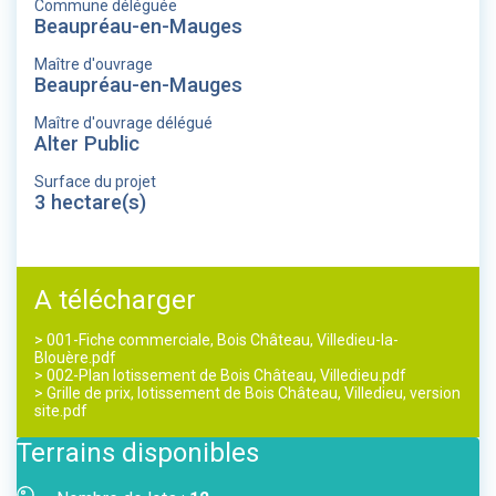
Commune déléguée
Beaupréau-en-Mauges
Maître d'ouvrage
Beaupréau-en-Mauges
Maître d'ouvrage délégué
Alter Public
Surface du projet
3 hectare(s)
A télécharger
> 001-Fiche commerciale, Bois Château, Villedieu-la-
Blouère.pdf
> 002-Plan lotissement de Bois Château, Villedieu.pdf
> Grille de prix, lotissement de Bois Château, Villedieu, version
site.pdf
Terrains disponibles