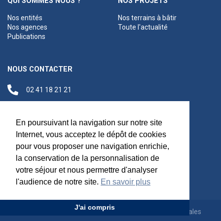
QUI SOMMES NOUS ?
NOS PROJETS
Nos entités
Nos terrains à bâtir
Nos agences
Toute l'actualité
Publications
NOUS CONTACTER
02 41 18 21 21
contact@anjouloireterritoire.fr
Siège social
En poursuivant la navigation sur notre site
48 C Boulevard du
Internet, vous acceptez le dépôt de cookies
Maréchal Foch,
pour vous proposer une navigation enrichie,
49100 Angers
la conservation de la personnalisation de
votre séjour et nous permettre d'analyser
l'audience de notre site.
En savoir plus
J'ai compris
Appels d'offres
Rejoignez-nous
Mentions légales