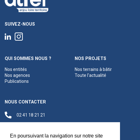
SUIVEZ-NOUS
QUI SOMMES NOUS ?
NOS PROJETS
Nos entités
Nos terrains à bâtir
Nos agences
Toute l'actualité
Publications
NOUS CONTACTER
02 41 18 21 21
contact@anjouloireterritoire.fr
Siège social
En poursuivant la navigation sur notre site