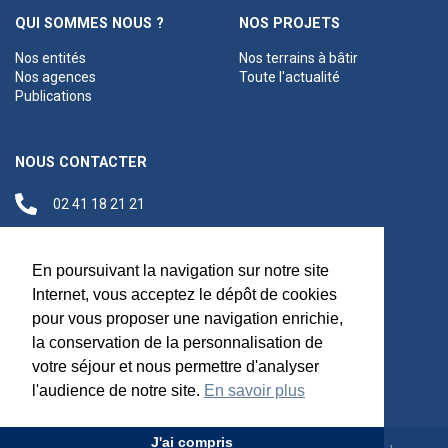
QUI SOMMES NOUS ?
NOS PROJETS
Nos entités
Nos terrains à bâtir
Nos agences
Toute l'actualité
Publications
NOUS CONTACTER
02 41 18 21 21
contact@anjouloireterritoire.fr
Siège social
En poursuivant la navigation sur notre site
48 C Boulevard du
Internet, vous acceptez le dépôt de cookies
Maréchal Foch,
pour vous proposer une navigation enrichie,
49100 Angers
la conservation de la personnalisation de
votre séjour et nous permettre d'analyser
l'audience de notre site.
En savoir plus
J'ai compris