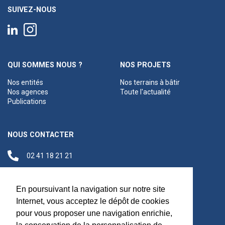
SUIVEZ-NOUS
QUI SOMMES NOUS ?
NOS PROJETS
Nos entités
Nos terrains à bâtir
Nos agences
Toute l'actualité
Publications
NOUS CONTACTER
02 41 18 21 21
contact@anjouloireterritoire.fr
Siège social
En poursuivant la navigation sur notre site
48 C Boulevard du
Internet, vous acceptez le dépôt de cookies
Maréchal Foch,
pour vous proposer une navigation enrichie,
49100 Angers