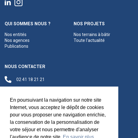
QUI SOMMES NOUS ?
NOS PROJETS
Nos entités
Nos terrains à bâtir
Nos agences
Toute l'actualité
Publications
NOUS CONTACTER
02 41 18 21 21
contact@anjouloireterritoire.fr
Siège social
En poursuivant la navigation sur notre site
48 C Boulevard du
Internet, vous acceptez le dépôt de cookies
Maréchal Foch,
pour vous proposer une navigation enrichie,
49100 Angers
la conservation de la personnalisation de
votre séjour et nous permettre d'analyser
l'audience de notre site.
En savoir plus