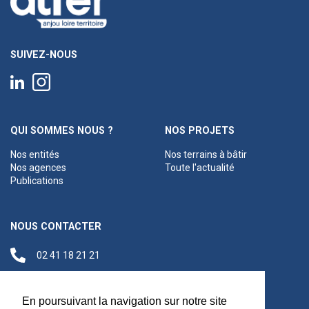
SUIVEZ-NOUS
QUI SOMMES NOUS ?
NOS PROJETS
Nos entités
Nos terrains à bâtir
Nos agences
Toute l'actualité
Publications
NOUS CONTACTER
02 41 18 21 21
contact@anjouloireterritoire.fr
Siège social
En poursuivant la navigation sur notre site