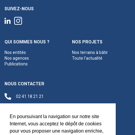
SUIVEZ-NOUS
QUI SOMMES NOUS ?
NOS PROJETS
Nos entités
Nos terrains à bâtir
Nos agences
Toute l'actualité
Publications
NOUS CONTACTER
02 41 18 21 21
contact@anjouloireterritoire.fr
Siège social
En poursuivant la navigation sur notre site
48 C Boulevard du
Internet, vous acceptez le dépôt de cookies
Maréchal Foch,
pour vous proposer une navigation enrichie,
49100 Angers