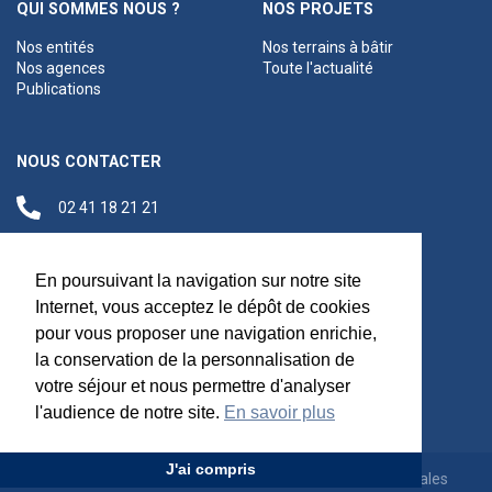
QUI SOMMES NOUS ?
NOS PROJETS
Nos entités
Nos terrains à bâtir
Nos agences
Toute l'actualité
Publications
NOUS CONTACTER
02 41 18 21 21
contact@anjouloireterritoire.fr
Siège social
En poursuivant la navigation sur notre site
48 C Boulevard du
Internet, vous acceptez le dépôt de cookies
Maréchal Foch,
pour vous proposer une navigation enrichie,
49100 Angers
la conservation de la personnalisation de
votre séjour et nous permettre d'analyser
l'audience de notre site.
En savoir plus
J'ai compris
Appels d'offres
Rejoignez-nous
Mentions légales