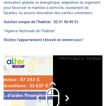
rénovation globale ou énergétique, adaptation du logement
pour favoriser le maintien à domicile, ravalement de
façades, ou encore rénovation des parties communes.
Guichet unique de l’habitat : 02 41 40 45 51
*Agence Nationale de l’Habitat
Visitez l’appartement rénové en immersion !