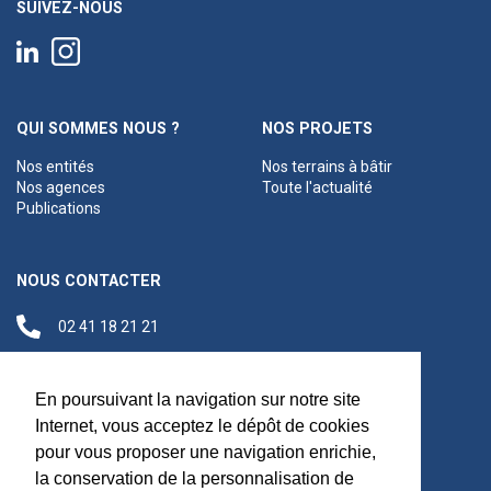
SUIVEZ-NOUS
QUI SOMMES NOUS ?
NOS PROJETS
Nos entités
Nos terrains à bâtir
Nos agences
Toute l'actualité
Publications
NOUS CONTACTER
02 41 18 21 21
contact@anjouloireterritoire.fr
Siège social
En poursuivant la navigation sur notre site
48 C Boulevard du
Internet, vous acceptez le dépôt de cookies
Maréchal Foch,
pour vous proposer une navigation enrichie,
49100 Angers
la conservation de la personnalisation de