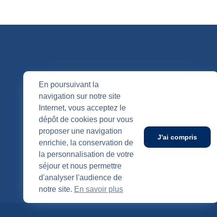
QUI SOMM
En poursuivant la
navigation sur notre site
Nos entités
Internet, vous acceptez le
Nos agenc
Publication
dépôt de cookies pour vous
SUIVEZ-NOUS
proposer une navigation
J'ai compris
enrichie, la conservation de
la personnalisation de votre
séjour et nous permettre
d'analyser l'audience de
notre site.
En savoir plus