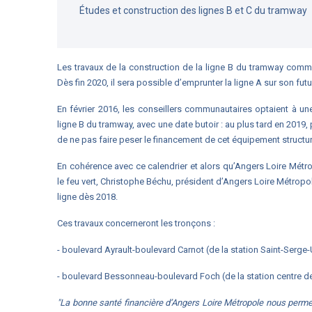
Études et construction des lignes B et C du tramway
Les travaux de la construction de la ligne B du tramway comm
Dès fin 2020, il sera possible d’emprunter la ligne A sur son futur
En février 2016, les conseillers communautaires optaient à un
ligne B du tramway, avec une date butoir : au plus tard en 2019
de ne pas faire peser le financement de cet équipement structur
En cohérence avec ce calendrier et alors qu’Angers Loire Métropo
le feu vert, Christophe Béchu, président d’Angers Loire Métrop
ligne dès 2018.
Ces travaux concerneront les tronçons :
- boulevard Ayrault-boulevard Carnot (de la station Saint-Serge
- boulevard Bessonneau-boulevard Foch (de la station centre 
"La bonne santé financière d’Angers Loire Métropole nous perme