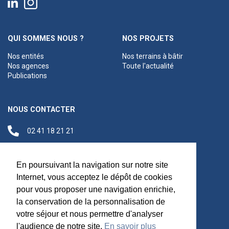
QUI SOMMES NOUS ?
NOS PROJETS
Nos entités
Nos terrains à bâtir
Nos agences
Toute l'actualité
Publications
NOUS CONTACTER
02 41 18 21 21
contact@anjouloireterritoire.fr
Siège social
En poursuivant la navigation sur notre site
48 C Boulevard du
Internet, vous acceptez le dépôt de cookies
Maréchal Foch,
pour vous proposer une navigation enrichie,
49100 Angers
la conservation de la personnalisation de
votre séjour et nous permettre d'analyser
l'audience de notre site.
En savoir plus