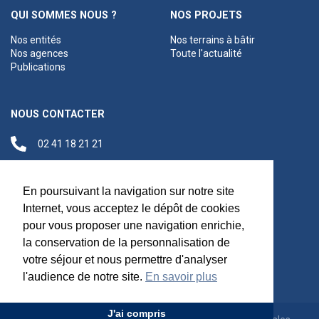
QUI SOMMES NOUS ?
NOS PROJETS
Nos entités
Nos terrains à bâtir
Nos agences
Toute l'actualité
Publications
NOUS CONTACTER
02 41 18 21 21
contact@anjouloireterritoire.fr
Siège social
En poursuivant la navigation sur notre site
48 C Boulevard du
Internet, vous acceptez le dépôt de cookies
Maréchal Foch,
pour vous proposer une navigation enrichie,
49100 Angers
la conservation de la personnalisation de
votre séjour et nous permettre d'analyser
l'audience de notre site.
En savoir plus
J'ai compris