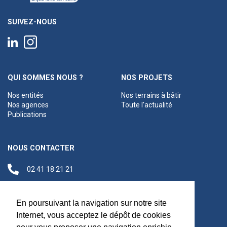
SUIVEZ-NOUS
QUI SOMMES NOUS ?
NOS PROJETS
Nos entités
Nos terrains à bâtir
Nos agences
Toute l'actualité
Publications
NOUS CONTACTER
02 41 18 21 21
contact@anjouloireterritoire.fr
Siège social
En poursuivant la navigation sur notre site
48 C Boulevard du
Internet, vous acceptez le dépôt de cookies
Maréchal Foch,