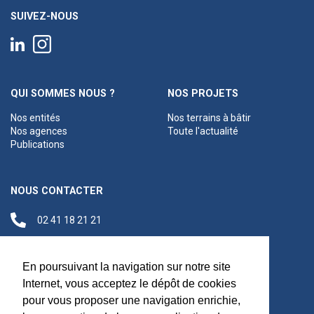
SUIVEZ-NOUS
QUI SOMMES NOUS ?
NOS PROJETS
Nos entités
Nos terrains à bâtir
Nos agences
Toute l'actualité
Publications
NOUS CONTACTER
02 41 18 21 21
contact@anjouloireterritoire.fr
Siège social
En poursuivant la navigation sur notre site
48 C Boulevard du
Internet, vous acceptez le dépôt de cookies
Maréchal Foch,
pour vous proposer une navigation enrichie,
49100 Angers