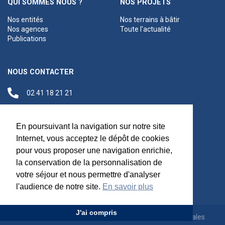
QUI SOMMES NOUS ?
NOS PROJETS
Nos entités
Nos terrains à bâtir
Nos agences
Toute l'actualité
Publications
NOUS CONTACTER
02 41 18 21 21
contact@anjouloireterritoire.fr
Siège social
En poursuivant la navigation sur notre site
48 C Boulevard du
Internet, vous acceptez le dépôt de cookies
Maréchal Foch,
pour vous proposer une navigation enrichie,
49100 Angers
la conservation de la personnalisation de
votre séjour et nous permettre d'analyser
l'audience de notre site.
En savoir plus
J'ai compris
Appels d'offres
Rejoignez-nous
Mentions légales