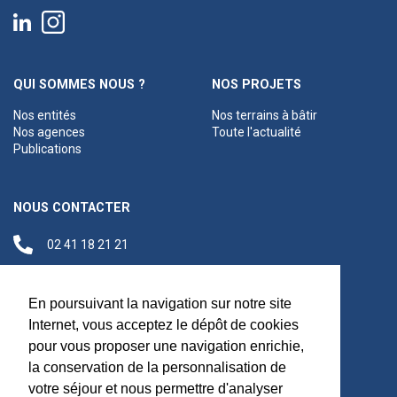
QUI SOMMES NOUS ?
NOS PROJETS
Nos entités
Nos terrains à bâtir
Nos agences
Toute l'actualité
Publications
NOUS CONTACTER
02 41 18 21 21
contact@anjouloireterritoire.fr
Siège social
En poursuivant la navigation sur notre site
48 C Boulevard du
Internet, vous acceptez le dépôt de cookies
Maréchal Foch,
pour vous proposer une navigation enrichie,
49100 Angers
la conservation de la personnalisation de
votre séjour et nous permettre d'analyser