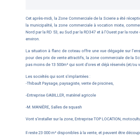
Cet après-midi, la Zone Commerciale de la Scierie a été réce
la municipalité, la zone commerciale à vocation mixte, commerc
Nord par la RD 53, au Sud par la RD347 et à l’Ouest par la route 
environ.
La situation à flanc de coteau offre une vue dégagée sur l’ens
pour des prix de vente attractifs, la zone commerciale de la Sci
pas moins de 13 500m² qui sont d’ores et déjà réservés (et/ou 
Les sociétés qui sont s’implantées :
-Thibault Paysage, paysagiste, vente de piscines,
-Entreprise GABILLER, matériel agricole
-M. MANIÈRE, Salles de squash
Vont s'installer sur la zone, Entreprise TOP LOCATION, motocult
Il reste 23 000 m² disponibles à la vente, et peuvent être déco