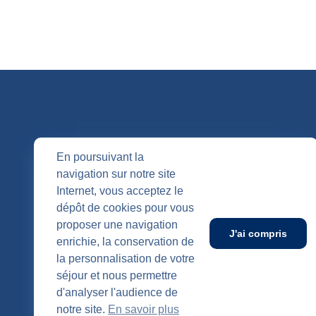
QUI SOMM
En poursuivant la
navigation sur notre site
Nos entités
Internet, vous acceptez le
Nos agenc
Publication
dépôt de cookies pour vous
SUIVEZ-NOUS
proposer une navigation
J'ai compris
enrichie, la conservation de
la personnalisation de votre
séjour et nous permettre
d'analyser l'audience de
notre site.
En savoir plus