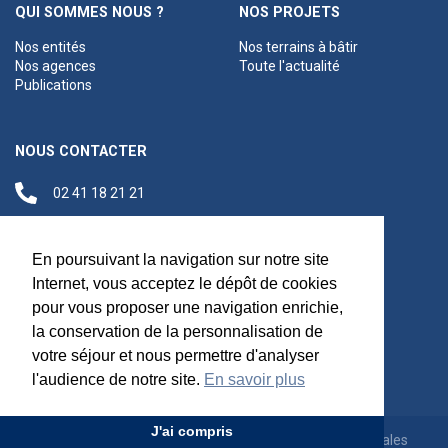
QUI SOMMES NOUS ?
NOS PROJETS
Nos entités
Nos terrains à bâtir
Nos agences
Toute l'actualité
Publications
NOUS CONTACTER
02 41 18 21 21
contact@anjouloireterritoire.fr
Siège social
En poursuivant la navigation sur notre site
48 C Boulevard du
Internet, vous acceptez le dépôt de cookies
Maréchal Foch,
pour vous proposer une navigation enrichie,
49100 Angers
la conservation de la personnalisation de
votre séjour et nous permettre d'analyser
l'audience de notre site.
En savoir plus
J'ai compris
Appels d'offres
Rejoignez-nous
Mentions légales