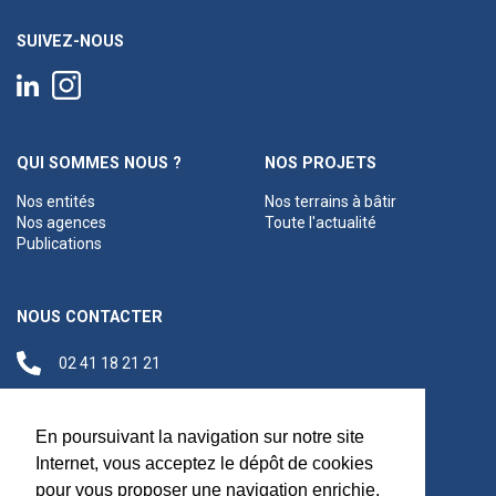
SUIVEZ-NOUS
QUI SOMMES NOUS ?
NOS PROJETS
Nos entités
Nos terrains à bâtir
Nos agences
Toute l'actualité
Publications
NOUS CONTACTER
02 41 18 21 21
contact@anjouloireterritoire.fr
Siège social
En poursuivant la navigation sur notre site
48 C Boulevard du
Internet, vous acceptez le dépôt de cookies
Maréchal Foch,
pour vous proposer une navigation enrichie,
49100 Angers