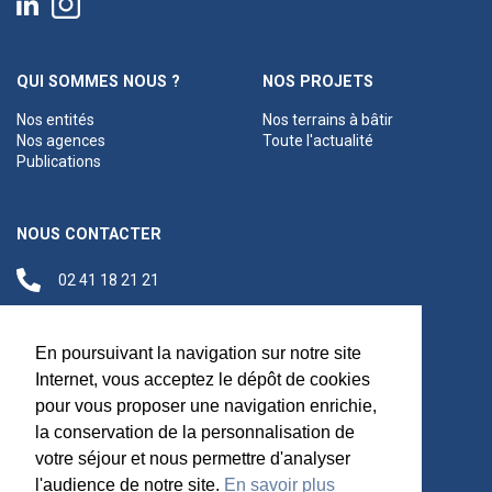
QUI SOMMES NOUS ?
NOS PROJETS
Nos entités
Nos terrains à bâtir
Nos agences
Toute l'actualité
Publications
NOUS CONTACTER
02 41 18 21 21
contact@anjouloireterritoire.fr
Siège social
En poursuivant la navigation sur notre site
48 C Boulevard du
Internet, vous acceptez le dépôt de cookies
Maréchal Foch,
pour vous proposer une navigation enrichie,
49100 Angers
la conservation de la personnalisation de
votre séjour et nous permettre d'analyser
l'audience de notre site.
En savoir plus