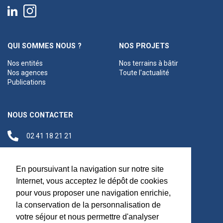
QUI SOMMES NOUS ?
NOS PROJETS
Nos entités
Nos terrains à bâtir
Nos agences
Toute l'actualité
Publications
NOUS CONTACTER
02 41 18 21 21
contact@anjouloireterritoire.fr
Siège social
En poursuivant la navigation sur notre site
48 C Boulevard du
Internet, vous acceptez le dépôt de cookies
Maréchal Foch,
pour vous proposer une navigation enrichie,
49100 Angers
la conservation de la personnalisation de
votre séjour et nous permettre d'analyser