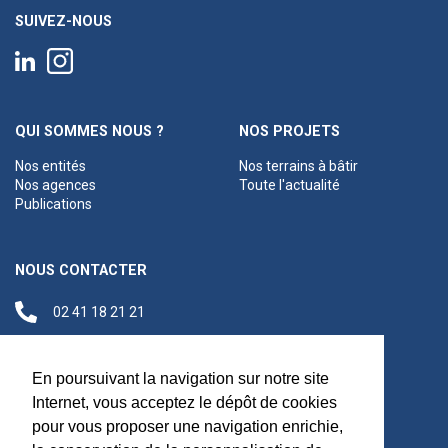
SUIVEZ-NOUS
QUI SOMMES NOUS ?
NOS PROJETS
Nos entités
Nos terrains à bâtir
Nos agences
Toute l'actualité
Publications
NOUS CONTACTER
02 41 18 21 21
contact@anjouloireterritoire.fr
Siège social
En poursuivant la navigation sur notre site
48 C Boulevard du
Internet, vous acceptez le dépôt de cookies
Maréchal Foch,
pour vous proposer une navigation enrichie,
49100 Angers