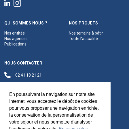
QUI SOMMES NOUS ?
NOS PROJETS
Nos entités
Nos terrains à bâtir
Nos agences
Toute l'actualité
Publications
NOUS CONTACTER
02 41 18 21 21
contact@anjouloireterritoire.fr
Siège social
En poursuivant la navigation sur notre site
48 C Boulevard du
Internet, vous acceptez le dépôt de cookies
Maréchal Foch,
pour vous proposer une navigation enrichie,
49100 Angers
la conservation de la personnalisation de
votre séjour et nous permettre d'analyser
l'audience de notre site.
En savoir plus