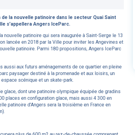
de la nouvelle patinoire dans le secteur Quai Saint
lle s’appellera Angers IceParc.
 la nouvelle patinoire qui sera inaugurée à Saint-Serge le 13
on lancée en 2018 par la Ville pour inviter les Angevines et
ouvelle patinoire. Parmi 180 propositions, Angers IceParc
is aussi aux futurs aménagements de ce quartier en pleine
 parc paysager destiné à la promenade et aux loisirs, un
un espace scénique et un skate-park.
de glace, dont une patinoire olympique équipée de gradins
00 places en configuration glace, mais aussi 4 300 en
elle patinoire d’Angers sera la troisième en France en
n).
 occupera plus de 600 m2 au rez-de-chaussée comprenant