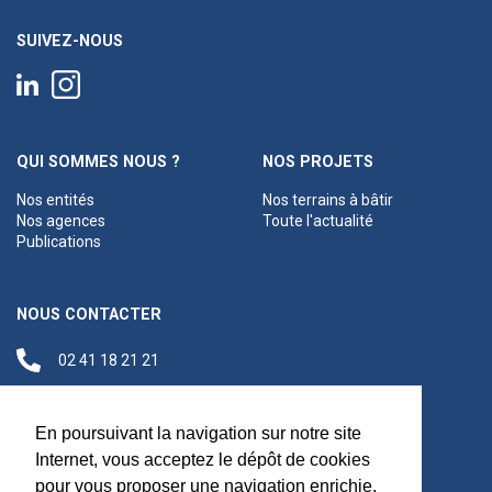
SUIVEZ-NOUS
QUI SOMMES NOUS ?
NOS PROJETS
Nos entités
Nos terrains à bâtir
Nos agences
Toute l'actualité
Publications
NOUS CONTACTER
02 41 18 21 21
contact@anjouloireterritoire.fr
Siège social
En poursuivant la navigation sur notre site
48 C Boulevard du
Internet, vous acceptez le dépôt de cookies
Maréchal Foch,
pour vous proposer une navigation enrichie,
49100 Angers