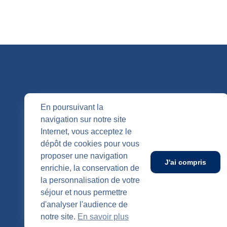
QUI SOMM
En poursuivant la
navigation sur notre site
Nos entités
Internet, vous acceptez le
Nos agenc
Publication
dépôt de cookies pour vous
SUIVEZ-NOUS
proposer une navigation
J'ai compris
enrichie, la conservation de
la personnalisation de votre
séjour et nous permettre
d'analyser l'audience de
notre site.
En savoir plus